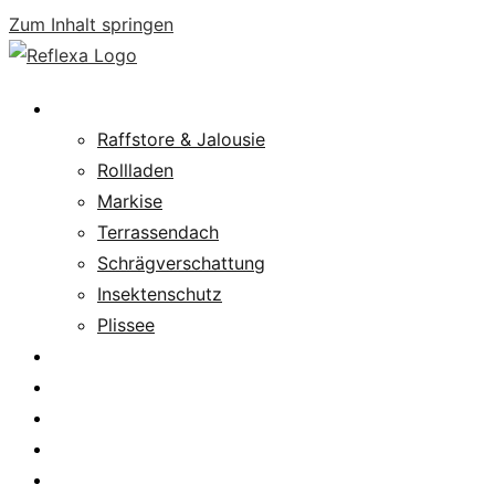
Zum Inhalt springen
Produkte
Raffstore & Jalousie
Rollladen
Markise
Terrassendach
Schrägverschattung
Insektenschutz
Plissee
Fachpartnersuche
Downloads
Service
News
Karriere