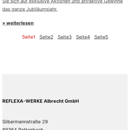
Sie sich auf exklusive Aktionen und attraktive Gewinne
das ganze Jubiläumsjahr.
» weiterlesen
Seite
1
Seite
2
Seite
3
Seite
4
Seite
5
REFLEXA-WERKE Albrecht GmbH
Silbermannstraße 29
89364 Rettenbach