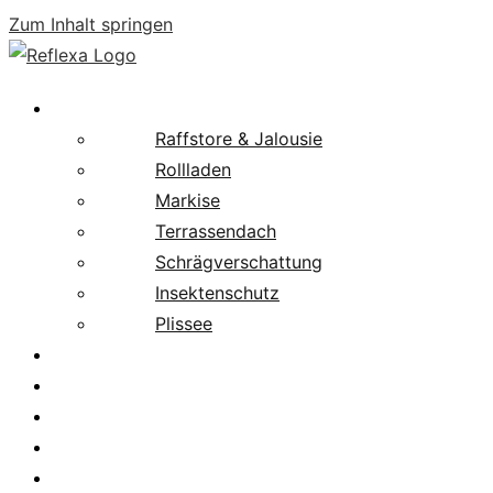
Zum Inhalt springen
Produkte
Raffstore & Jalousie
Rollladen
Markise
Terrassendach
Schrägverschattung
Insektenschutz
Plissee
Fachpartnersuche
Downloads
Service
News
Karriere