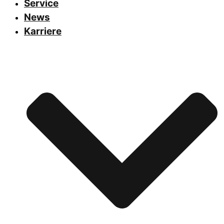
Service
News
Karriere