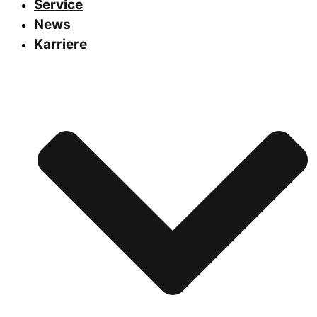
Service
News
Karriere