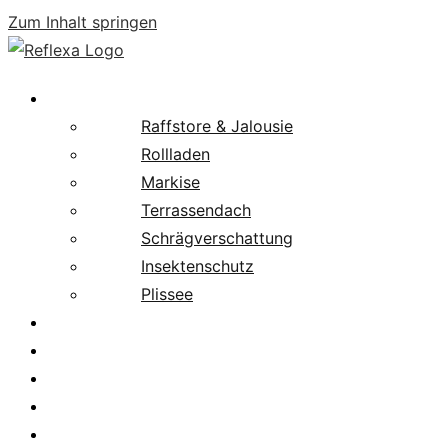
Zum Inhalt springen
Produkte
Raffstore & Jalousie
Rollladen
Markise
Terrassendach
Schrägverschattung
Insektenschutz
Plissee
Fachpartnersuche
Downloads
Service
News
Karriere