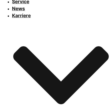
Service
News
Karriere