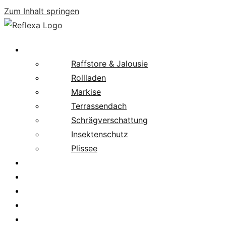
Zum Inhalt springen
Produkte
Raffstore & Jalousie
Rollladen
Markise
Terrassendach
Schrägverschattung
Insektenschutz
Plissee
Fachpartnersuche
Downloads
Service
News
Karriere