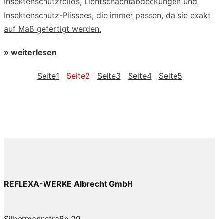
Insektenschutzrollos, Lichtschachtabdeckungen und
Insektenschutz-Plissees, die immer passen, da sie exakt
auf Maß gefertigt werden.
» weiterlesen
Seite
1
Seite
2
Seite
3
Seite
4
Seite
5
REFLEXA-WERKE Albrecht GmbH
Silbermannstraße 29