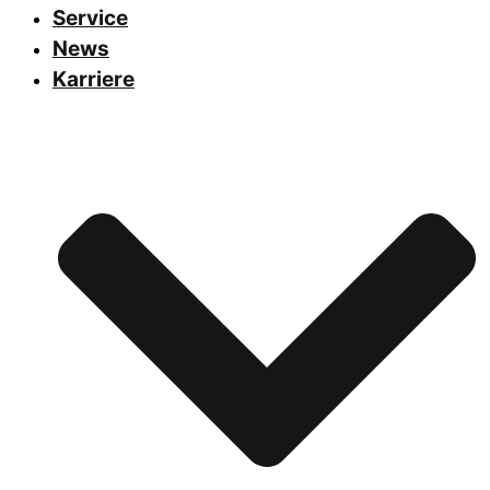
Service
News
Karriere