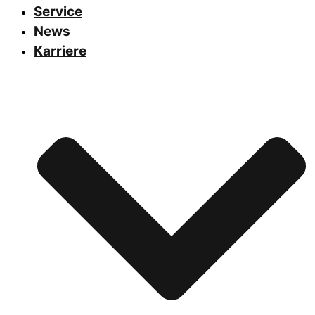
Service
News
Karriere