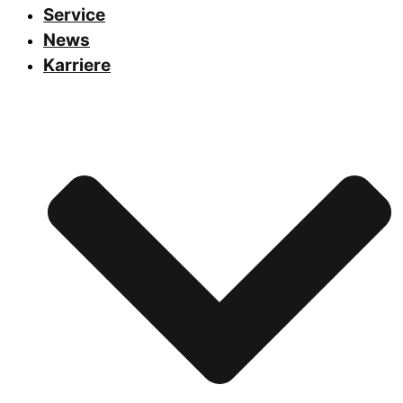
Service
News
Karriere