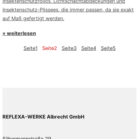
Insektenschutzrollos, Lichtschachtabdeckungen und
Insektenschutz-Plissees, die immer passen, da sie exakt
auf Maß gefertigt werden.
» weiterlesen
Seite
1
Seite
2
Seite
3
Seite
4
Seite
5
REFLEXA-WERKE Albrecht GmbH
Silbermannstraße 29