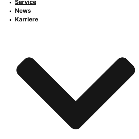
Service
News
Karriere