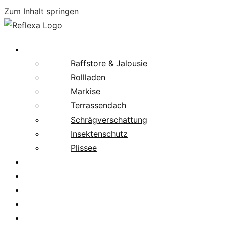
Zum Inhalt springen
Produkte
Raffstore & Jalousie
Rollladen
Markise
Terrassendach
Schrägverschattung
Insektenschutz
Plissee
Fachpartnersuche
Downloads
Service
News
Karriere