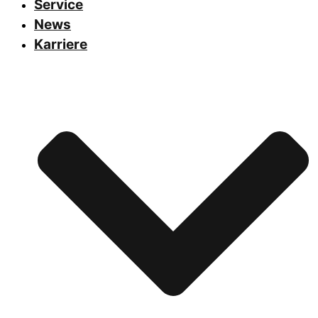
Service
News
Karriere