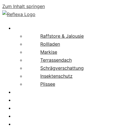
Zum Inhalt springen
Produkte
Raffstore & Jalousie
Rollladen
Markise
Terrassendach
Schrägverschattung
Insektenschutz
Plissee
Fachpartnersuche
Downloads
Service
News
Karriere