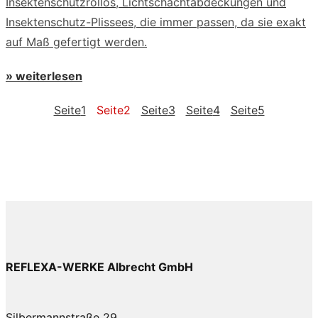
Insektenschutzrollos, Lichtschachtabdeckungen und
Insektenschutz-Plissees, die immer passen, da sie exakt
auf Maß gefertigt werden.
» weiterlesen
Seite
1
Seite
2
Seite
3
Seite
4
Seite
5
REFLEXA-WERKE Albrecht GmbH
Silbermannstraße 29