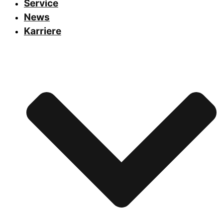
Service
News
Karriere