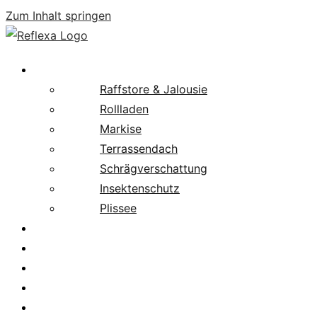
Zum Inhalt springen
Produkte
Raffstore & Jalousie
Rollladen
Markise
Terrassendach
Schrägverschattung
Insektenschutz
Plissee
Fachpartnersuche
Downloads
Service
News
Karriere