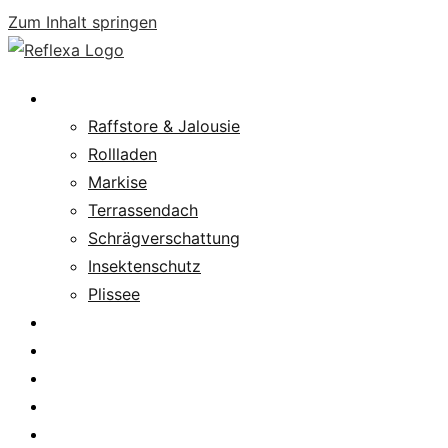
Zum Inhalt springen
Produkte
Raffstore & Jalousie
Rollladen
Markise
Terrassendach
Schrägverschattung
Insektenschutz
Plissee
Fachpartnersuche
Downloads
Service
News
Karriere