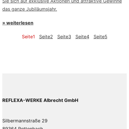
Sie sich auf exklusive Aktionen und attraktive Gewinne
das ganze Jubiläumsjahr.
» weiterlesen
Seite
1
Seite
2
Seite
3
Seite
4
Seite
5
REFLEXA-WERKE Albrecht GmbH
Silbermannstraße 29
89364 Rettenbach