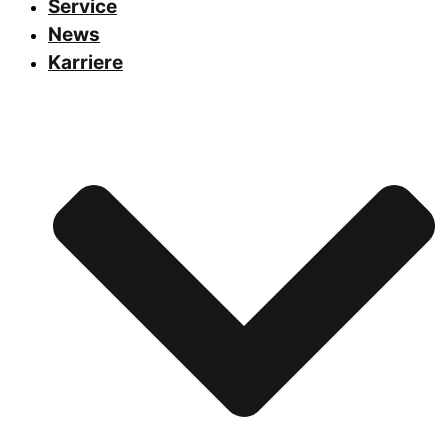
Service
News
Karriere