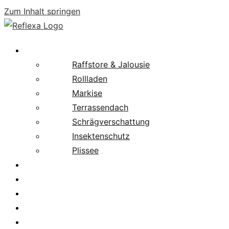
Zum Inhalt springen
Produkte
Raffstore & Jalousie
Rollladen
Markise
Terrassendach
Schrägverschattung
Insektenschutz
Plissee
Fachpartnersuche
Downloads
Service
News
Karriere