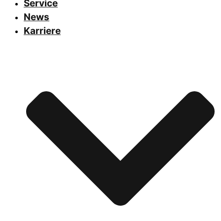
Service
News
Karriere