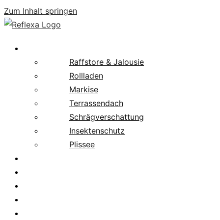
Zum Inhalt springen
Produkte
Raffstore & Jalousie
Rollladen
Markise
Terrassendach
Schrägverschattung
Insektenschutz
Plissee
Fachpartnersuche
Downloads
Service
News
Karriere