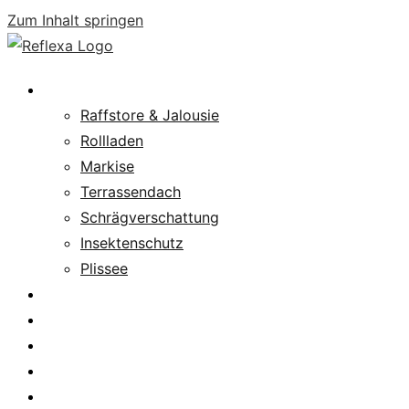
Zum Inhalt springen
Produkte
Raffstore & Jalousie
Rollladen
Markise
Terrassendach
Schrägverschattung
Insektenschutz
Plissee
Fachpartnersuche
Downloads
Service
News
Karriere