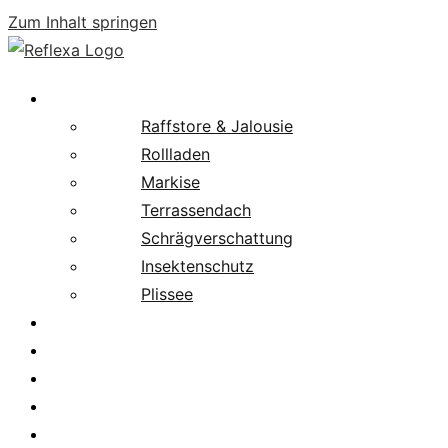
Zum Inhalt springen
Produkte
Raffstore & Jalousie
Rollladen
Markise
Terrassendach
Schrägverschattung
Insektenschutz
Plissee
Fachpartnersuche
Downloads
Service
News
Karriere