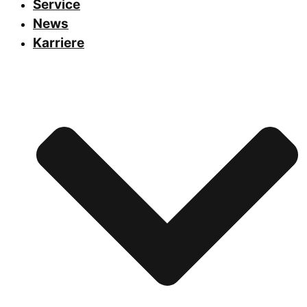
Service
News
Karriere