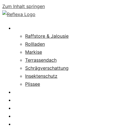
Zum Inhalt springen
Produkte
Raffstore & Jalousie
Rollladen
Markise
Terrassendach
Schrägverschattung
Insektenschutz
Plissee
Fachpartnersuche
Downloads
Service
News
Karriere