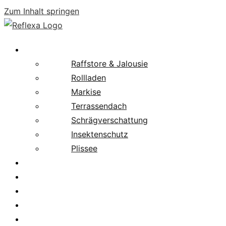
Zum Inhalt springen
Produkte
Raffstore & Jalousie
Rollladen
Markise
Terrassendach
Schrägverschattung
Insektenschutz
Plissee
Fachpartnersuche
Downloads
Service
News
Karriere