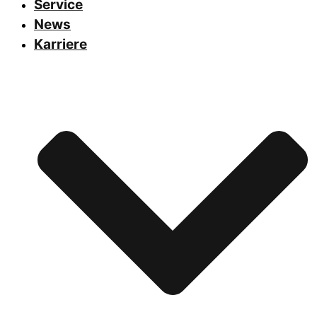
Service
News
Karriere