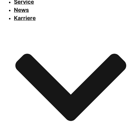
Service
News
Karriere