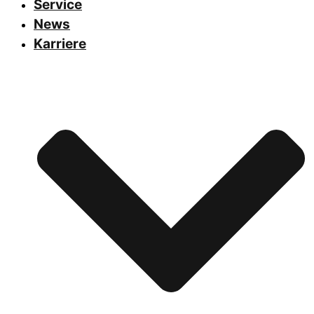
Service
News
Karriere