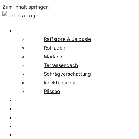
Zum Inhalt springen
Produkte
Raffstore & Jalousie
Rollladen
Markise
Terrassendach
Schrägverschattung
Insektenschutz
Plissee
Fachpartnersuche
Downloads
Service
News
Karriere