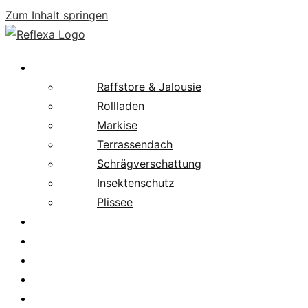
Zum Inhalt springen
Produkte
Raffstore & Jalousie
Rollladen
Markise
Terrassendach
Schrägverschattung
Insektenschutz
Plissee
Fachpartnersuche
Downloads
Service
News
Karriere