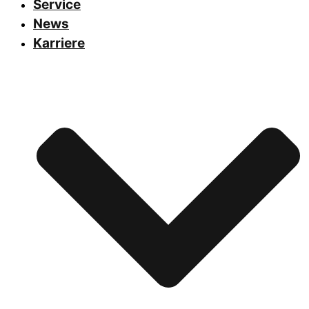
Service
News
Karriere