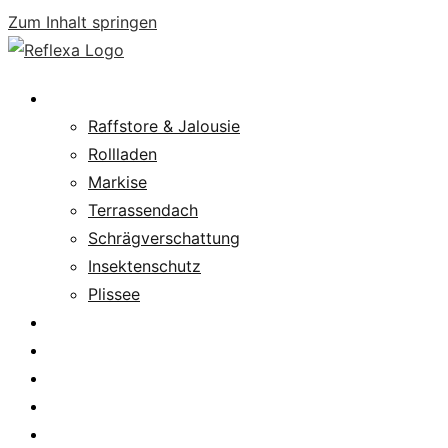
Zum Inhalt springen
Produkte
Raffstore & Jalousie
Rollladen
Markise
Terrassendach
Schrägverschattung
Insektenschutz
Plissee
Fachpartnersuche
Downloads
Service
News
Karriere