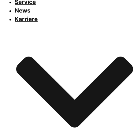
Service
News
Karriere