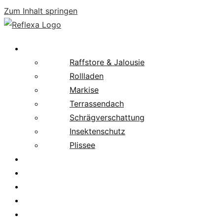
Zum Inhalt springen
Produkte
Raffstore & Jalousie
Rollladen
Markise
Terrassendach
Schrägverschattung
Insektenschutz
Plissee
Fachpartnersuche
Downloads
Service
News
Karriere