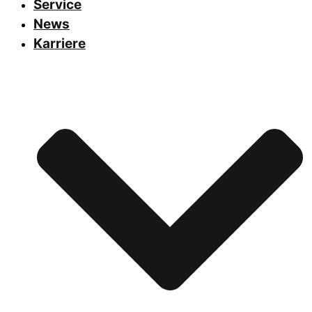
Service
News
Karriere