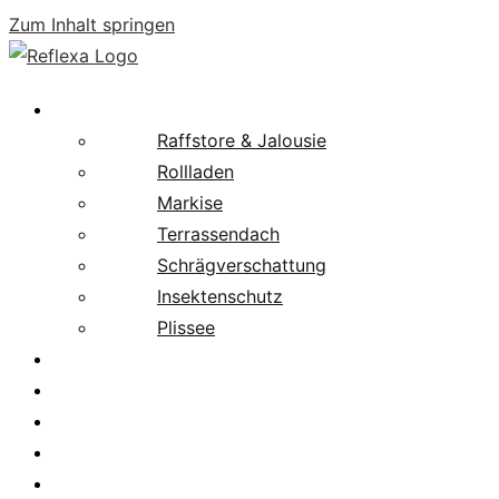
Zum Inhalt springen
Produkte
Raffstore & Jalousie
Rollladen
Markise
Terrassendach
Schrägverschattung
Insektenschutz
Plissee
Fachpartnersuche
Downloads
Service
News
Karriere