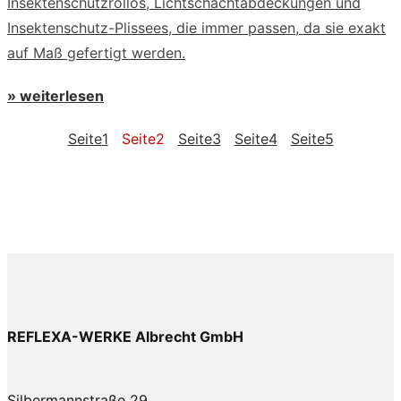
Insektenschutzrollos, Lichtschachtabdeckungen und
Insektenschutz-Plissees, die immer passen, da sie exakt
auf Maß gefertigt werden.
» weiterlesen
Seite
1
Seite
2
Seite
3
Seite
4
Seite
5
REFLEXA-WERKE Albrecht GmbH
Silbermannstraße 29