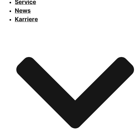
Service
News
Karriere