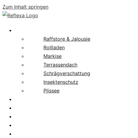
Zum Inhalt springen
Produkte
Raffstore & Jalousie
Rollladen
Markise
Terrassendach
Schrägverschattung
Insektenschutz
Plissee
Fachpartnersuche
Downloads
Service
News
Karriere