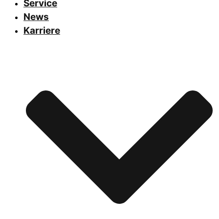
Service
News
Karriere