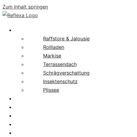
Zum Inhalt springen
Produkte
Raffstore & Jalousie
Rollladen
Markise
Terrassendach
Schrägverschattung
Insektenschutz
Plissee
Fachpartnersuche
Downloads
Service
News
Karriere