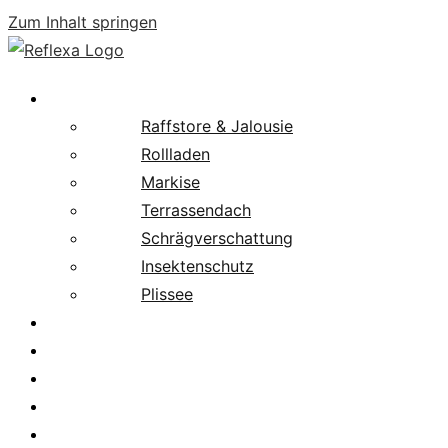
Zum Inhalt springen
Produkte
Raffstore & Jalousie
Rollladen
Markise
Terrassendach
Schrägverschattung
Insektenschutz
Plissee
Fachpartnersuche
Downloads
Service
News
Karriere