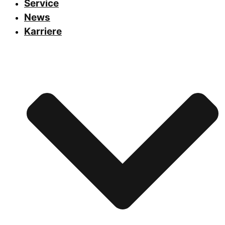
Service
News
Karriere