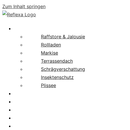
Zum Inhalt springen
Produkte
Raffstore & Jalousie
Rollladen
Markise
Terrassendach
Schrägverschattung
Insektenschutz
Plissee
Fachpartnersuche
Downloads
Service
News
Karriere