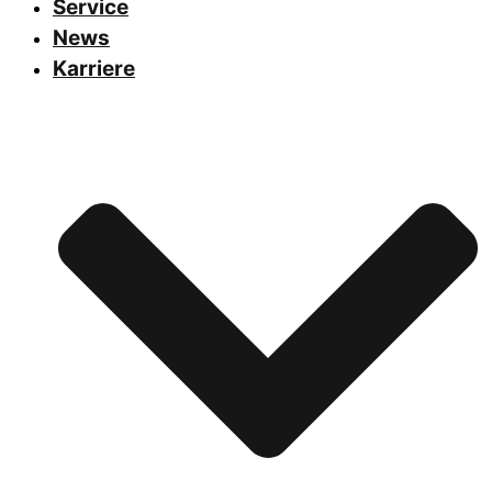
Service
News
Karriere