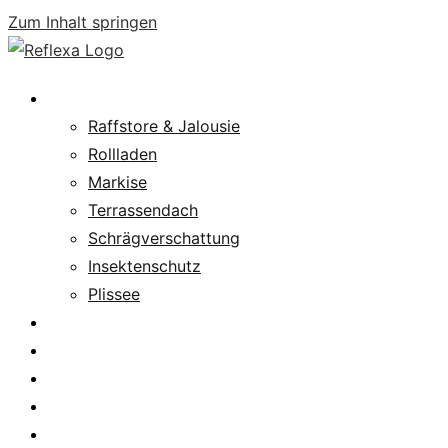
Zum Inhalt springen
Produkte
Raffstore & Jalousie
Rollladen
Markise
Terrassendach
Schrägverschattung
Insektenschutz
Plissee
Fachpartnersuche
Downloads
Service
News
Karriere