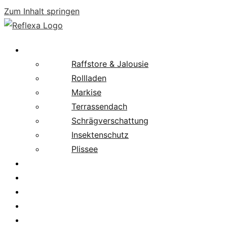
Zum Inhalt springen
Produkte
Raffstore & Jalousie
Rollladen
Markise
Terrassendach
Schrägverschattung
Insektenschutz
Plissee
Fachpartnersuche
Downloads
Service
News
Karriere