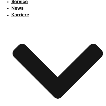
Service
News
Karriere