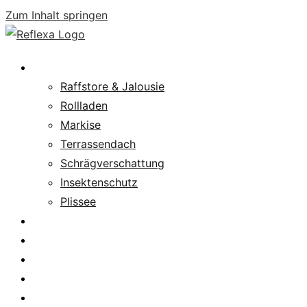
Zum Inhalt springen
Produkte
Raffstore & Jalousie
Rollladen
Markise
Terrassendach
Schrägverschattung
Insektenschutz
Plissee
Fachpartnersuche
Downloads
Service
News
Karriere