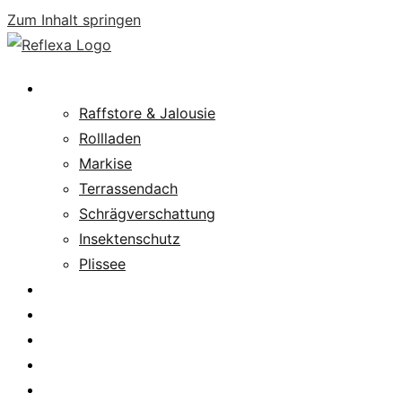
Zum Inhalt springen
Produkte
Raffstore & Jalousie
Rollladen
Markise
Terrassendach
Schrägverschattung
Insektenschutz
Plissee
Fachpartnersuche
Downloads
Service
News
Karriere