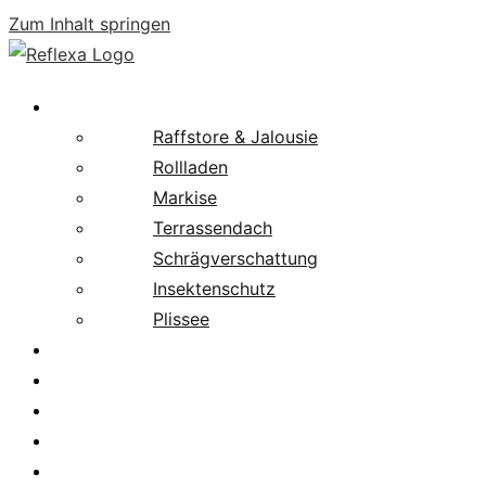
Zum Inhalt springen
Produkte
Raffstore & Jalousie
Rollladen
Markise
Terrassendach
Schrägverschattung
Insektenschutz
Plissee
Fachpartnersuche
Downloads
Service
News
Karriere