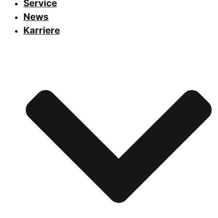
Service
News
Karriere