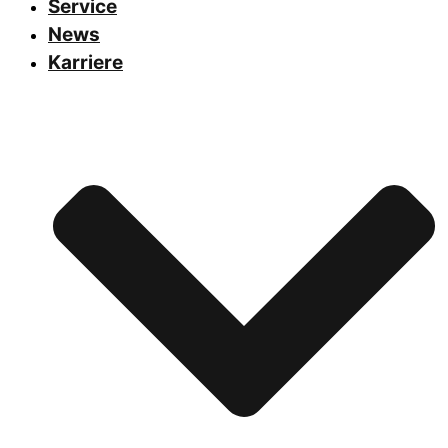
Service
News
Karriere