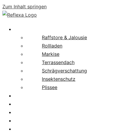
Zum Inhalt springen
Produkte
Raffstore & Jalousie
Rollladen
Markise
Terrassendach
Schrägverschattung
Insektenschutz
Plissee
Fachpartnersuche
Downloads
Service
News
Karriere