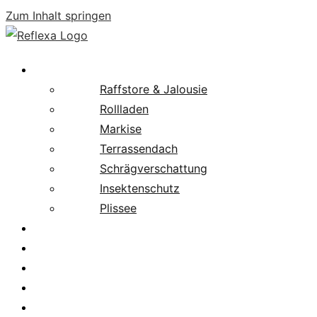
Zum Inhalt springen
Produkte
Raffstore & Jalousie
Rollladen
Markise
Terrassendach
Schrägverschattung
Insektenschutz
Plissee
Fachpartnersuche
Downloads
Service
News
Karriere