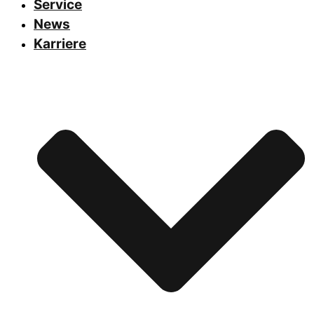
Service
News
Karriere