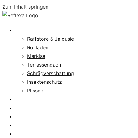
Zum Inhalt springen
Produkte
Raffstore & Jalousie
Rollladen
Markise
Terrassendach
Schrägverschattung
Insektenschutz
Plissee
Fachpartnersuche
Downloads
Service
News
Karriere