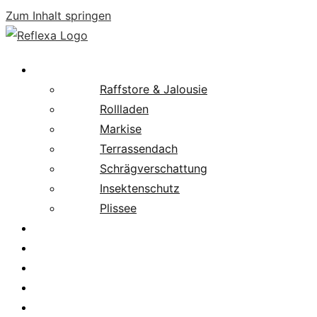
Zum Inhalt springen
Produkte
Raffstore & Jalousie
Rollladen
Markise
Terrassendach
Schrägverschattung
Insektenschutz
Plissee
Fachpartnersuche
Downloads
Service
News
Karriere