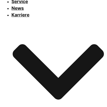
Service
News
Karriere