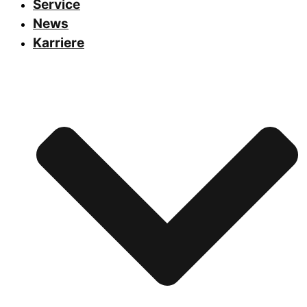
Service
News
Karriere