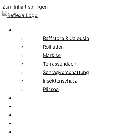
Zum Inhalt springen
Produkte
Raffstore & Jalousie
Rollladen
Markise
Terrassendach
Schrägverschattung
Insektenschutz
Plissee
Fachpartnersuche
Downloads
Service
News
Karriere