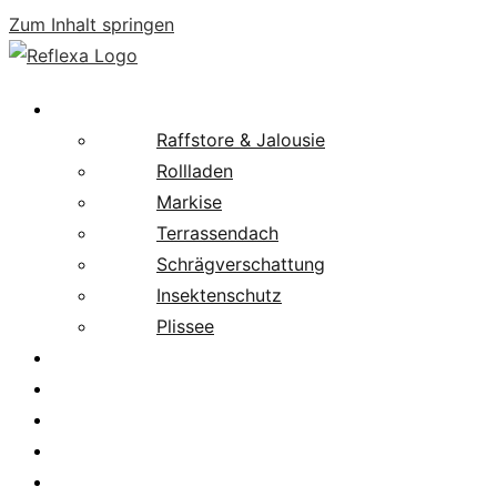
Zum Inhalt springen
Produkte
Raffstore & Jalousie
Rollladen
Markise
Terrassendach
Schrägverschattung
Insektenschutz
Plissee
Fachpartnersuche
Downloads
Service
News
Karriere