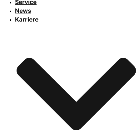
Service
News
Karriere