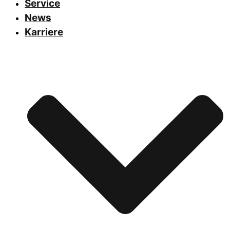
Service
News
Karriere