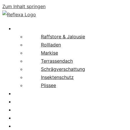
Zum Inhalt springen
Produkte
Raffstore & Jalousie
Rollladen
Markise
Terrassendach
Schrägverschattung
Insektenschutz
Plissee
Fachpartnersuche
Downloads
Service
News
Karriere