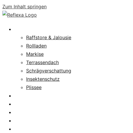
Zum Inhalt springen
Produkte
Raffstore & Jalousie
Rollladen
Markise
Terrassendach
Schrägverschattung
Insektenschutz
Plissee
Fachpartnersuche
Downloads
Service
News
Karriere