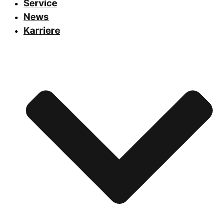
Service
News
Karriere