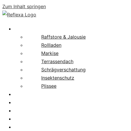
Zum Inhalt springen
Produkte
Raffstore & Jalousie
Rollladen
Markise
Terrassendach
Schrägverschattung
Insektenschutz
Plissee
Fachpartnersuche
Downloads
Service
News
Karriere