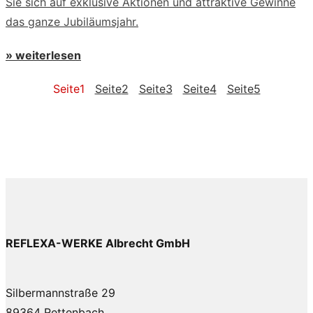
Sie sich auf exklusive Aktionen und attraktive Gewinne
das ganze Jubiläumsjahr.
» weiterlesen
Seite
1
Seite
2
Seite
3
Seite
4
Seite
5
REFLEXA-WERKE Albrecht GmbH
Silbermannstraße 29
89364 Rettenbach