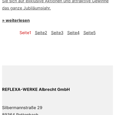
Sie sich auf exklusive Aktionen und attraktive Gewinne
das ganze Jubiläumsjahr.
» weiterlesen
Seite
1
Seite
2
Seite
3
Seite
4
Seite
5
REFLEXA-WERKE Albrecht GmbH
Silbermannstraße 29
89364 Rettenbach