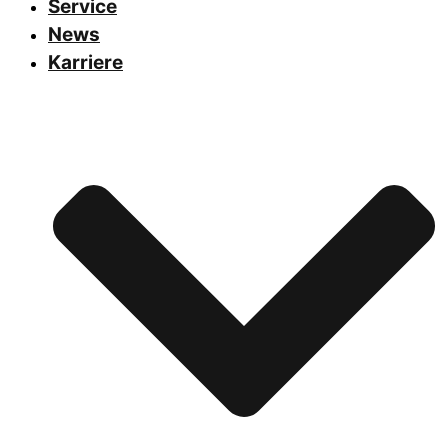
Service
News
Karriere