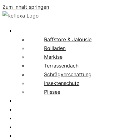
Zum Inhalt springen
Produkte
Raffstore & Jalousie
Rollladen
Markise
Terrassendach
Schrägverschattung
Insektenschutz
Plissee
Fachpartnersuche
Downloads
Service
News
Karriere