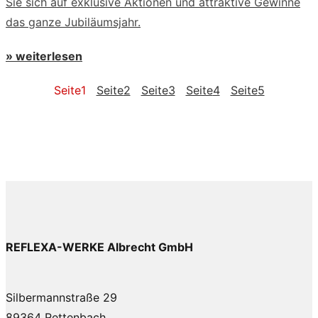
Sie sich auf exklusive Aktionen und attraktive Gewinne
das ganze Jubiläumsjahr.
» weiterlesen
Seite
1
Seite
2
Seite
3
Seite
4
Seite
5
REFLEXA-WERKE Albrecht GmbH
Silbermannstraße 29
89364 Rettenbach