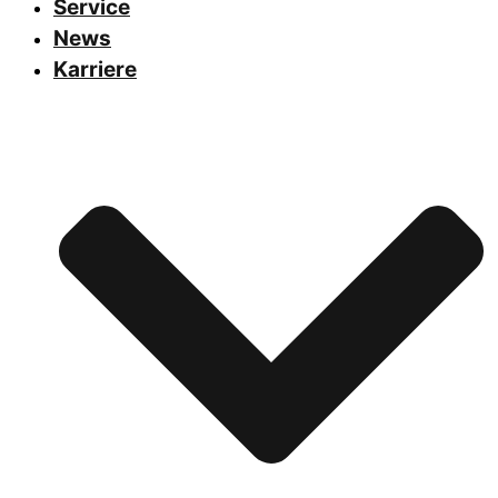
Service
News
Karriere