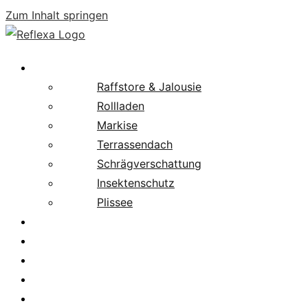
Zum Inhalt springen
Produkte
Raffstore & Jalousie
Rollladen
Markise
Terrassendach
Schrägverschattung
Insektenschutz
Plissee
Fachpartnersuche
Downloads
Service
News
Karriere