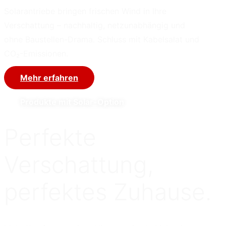
Solarantriebe bringen frischen Wind in Ihre
Verschattung – nachhaltig, netzunabhängig und
ohne Baustellen-Drama. Schluss mit Kabelsalat und
CO₂-Emissionen.
Mehr erfahren
Produkte mit Solar-Option
Perfekte
Verschattung,
perfektes Zuhause.