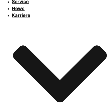
Service
News
Karriere