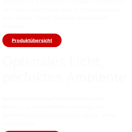
Mehr Komfort, weniger Hitze, optimale Lichtstimmung –
die richtige Verschattung sorgt für Wohlbefinden und
spart Energie. Stilvoll, funktional und individuell
anpassbar.
Produktübersicht
Optimales Licht,
perfektes Ambiente
Raffstores steuern das Tageslicht genau nach
Wunsch – für eine helle Küche am Morgen und
gemütliche Atmosphäre am Abend. Flexibel, stilvoll
und funktional.