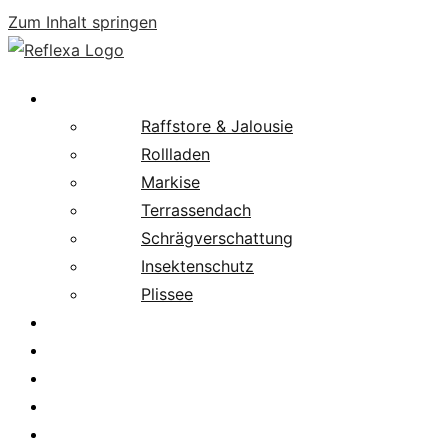
Zum Inhalt springen
Produkte
Raffstore & Jalousie
Rollladen
Markise
Terrassendach
Schrägverschattung
Insektenschutz
Plissee
Fachpartnersuche
Downloads
Service
News
Karriere