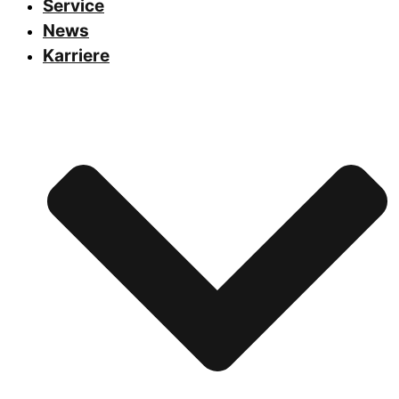
Service
News
Karriere