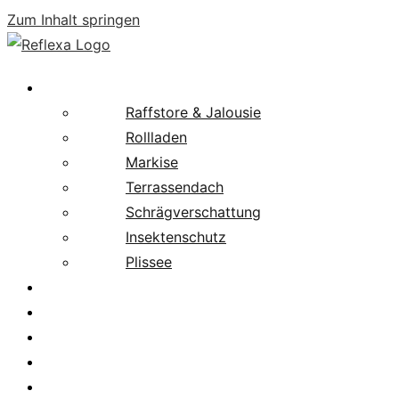
Zum Inhalt springen
Produkte
Raffstore & Jalousie
Rollladen
Markise
Terrassendach
Schrägverschattung
Insektenschutz
Plissee
Fachpartnersuche
Downloads
Service
News
Karriere