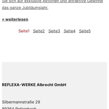
Sie sich auf exklusive Aktionen und attraktive Gewinne
das ganze Jubiläumsjahr.
» weiterlesen
Seite
1
Seite
2
Seite
3
Seite
4
Seite
5
REFLEXA-WERKE Albrecht GmbH
Silbermannstraße 29
89364 Rettenbach