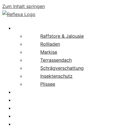
Zum Inhalt springen
Produkte
Raffstore & Jalousie
Rollladen
Markise
Terrassendach
Schrägverschattung
Insektenschutz
Plissee
Fachpartnersuche
Downloads
Service
News
Karriere