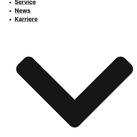
Service
News
Karriere