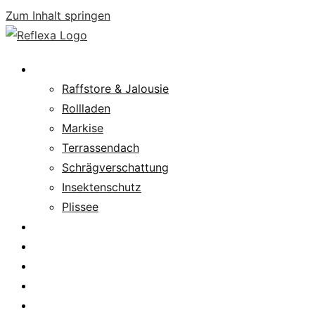
Zum Inhalt springen
Produkte
Raffstore & Jalousie
Rollladen
Markise
Terrassendach
Schrägverschattung
Insektenschutz
Plissee
Fachpartnersuche
Downloads
Service
News
Karriere