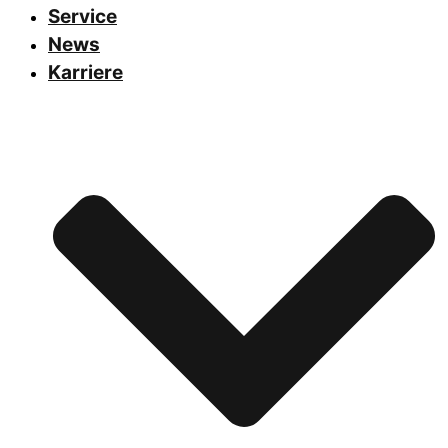
Service
News
Karriere